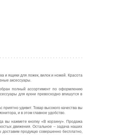
ка и ящики для ложек, вилок и ножей. Красота
зные аксессуары.
 собран полный ассортимент по оформлению
ксессуары для кухни превосходно впишутся в
 приятно удивит. Товар высокого качества вы
онитора, и в этом главное удобство.
гда вы нажмете кнопку «В корзину». Продажа
простых движения. Остальное – задача наших
мы доставим продукцю совершенно бесплатно,