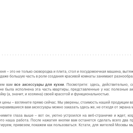
ухня – это не только сковородка и плита, стол и посудомоечная машина, вытяж
, даже большую часть в роли создания красивой комнаты занимают разнообра
яем вам
все аксессуары для кухни
. Посмотрите: здесь, действительно,
не была исполнена эта часть квартиры, представленные у нас полезные а
йку (а, значит, и хозяина) своей красотой и функциональностью.
и цены – взгляните прямо сейчас. Мы уверены, стоимость нашей продукции вас
нравившиеся вам аксессуары можно заказать здесь же, не отходя от экрана м
имите глаза выше – вот он, уютно устроился на веб-страничке и ждет, ко
то наша работа. После нажатия кнопки вам останется сделать всего два 
тируем, привезем, покажем как пользоваться. Кстати, для жителей Москвы 