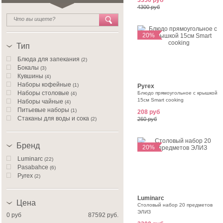
3350 руб
4300 руб
20%
Тип
Блюда для запекания
(2)
Бокалы
(3)
Кувшины
(4)
Наборы кофейные
(1)
Pyrex
Наборы столовые
Блюдо прямоугольное с крышкой
(4)
15см Smart cooking
Наборы чайные
(4)
Питьевые наборы
(1)
208 руб
Стаканы для воды и сока
(2)
260 руб
Стопки
(4)
Фужеры
(5)
Бренд
20%
Luminarc
(22)
Pasabahce
(6)
Pyrex
(2)
Luminarc
Цена
Столовый набор 20 предметов
ЭЛИЗ
0 руб
87592 руб.