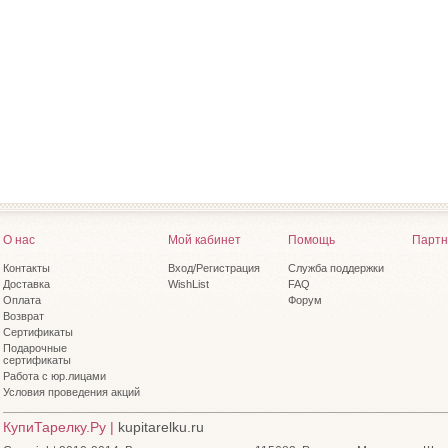
О нас
Мой кабинет
Помощь
Партн
Контакты
Вход/Регистрация
Служба поддержки
Доставка
WishList
FAQ
Оплата
Форум
Возврат
Сертификаты
Подарочные
сертификаты
Работа с юр.лицами
Условия проведения акций
КупиТарелку.Ру |
kupitarelku.ru