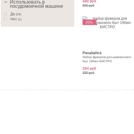
480 руб
Использовать в
посудомоечной машине
600 руб
Да
(29)
Нет
(1)
20%
Pasabahce
Набор фужеров для шампанского
6шт 190мл БИСТРО
264 руб
330 руб