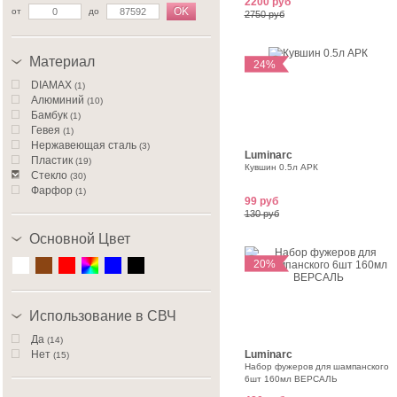
2200 руб
OK
от
до
2750 руб
Материал
24%
DIAMAX
(1)
Алюминий
(10)
Бамбук
(1)
Гевея
(1)
Нержавеющая сталь
(3)
Luminarc
Пластик
(19)
Кувшин 0.5л АРК
Стекло
(30)
Фарфор
(1)
99 руб
Чугун
(1)
130 руб
Основной Цвет
20%
Использование в СВЧ
Да
(14)
Нет
Luminarc
(15)
Набор фужеров для шампанского
6шт 160мл ВЕРСАЛЬ