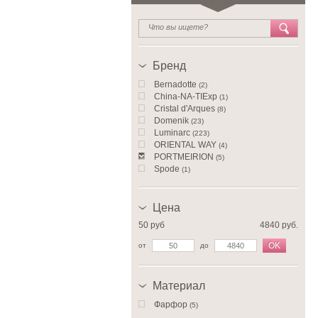
Бренд
Bernadotte
(2)
China-NA-TIExp
(1)
Cristal d'Arques
(8)
Domenik
(23)
Luminarc
(223)
ORIENTAL WAY
(4)
PORTMEIRION
(5)
Spode
(1)
Thun
(1)
Walter Glas
(9)
Цена
50 руб
4840 руб.
OK
от
до
Материал
Фарфор
(5)