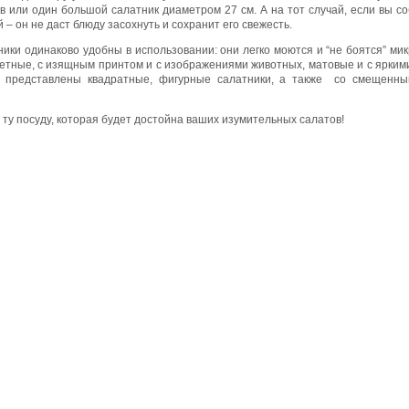
 или один большой салатник диаметром 27 см. А на тот случай, если вы со
– он не даст блюду засохнуть и сохранит его свежесть.
ики одинаково удобны в использовании: они легко моются и “не боятся” ми
тные, с изящным принтом и с изображениями животных, матовые и с яркими
е представлены квадратные, фигурные салатники, а также со смещенны
ту посуду, которая будет достойна ваших изумительных салатов!