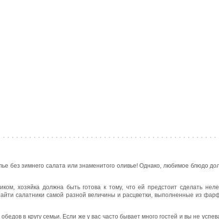
лье без зимнего салата или знаменитого оливье! Однако, любимое блюдо до
ком, хозяйка должна быть готова к тому, что ей предстоит сделать неле
айти салатники самой разной величины и расцветки, выполненные из фарфо
обедов в кругу семьи. Если же у вас часто бывает много гостей и вы не успе