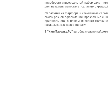
приобрести универсальный набор салатников
дня, незаменимым станет салатник с крышкой 
Салатники из фарфора
и стеклянные салатн
самом разном оформлении: прозрачные и цве
оригинального, в нашем интернет-магазин
накладывать блюда в тарелку.
В
"КупиТарелку.Ру"
вы обязательно найдете 