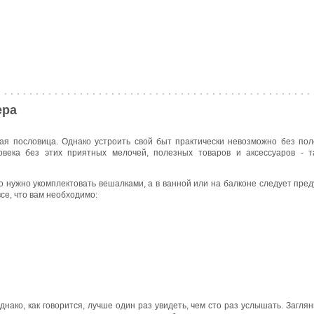
ера
ная пословица. Однако устроить свой быт практически невозможно без пол
века без этих приятных мелочей, полезных товаров и аксессуаров - т
его нужно укомплектовать вешалками, а в ванной или на балконе следует пр
все, что вам необходимо:
нако, как говорится, лучше один раз увидеть, чем сто раз услышать. Заглян