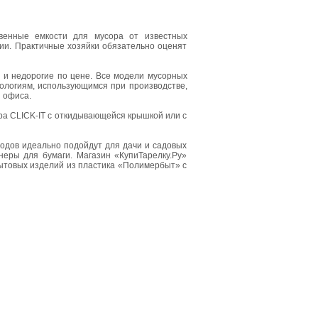
твенные емкости для мусора от известных
ии. Практичные хозяйки обязательно оценят
 и недорогие по цене. Все модели мусорных
ологиям, использующимся при производстве,
и офиса.
ра CLICK-IT с откидывающейся крышкой или с
ходов идеально подойдут для дачи и садовых
еры для бумаги. Магазин «КупиТарелку.Ру»
бытовых изделий из пластика «Полимербыт» с