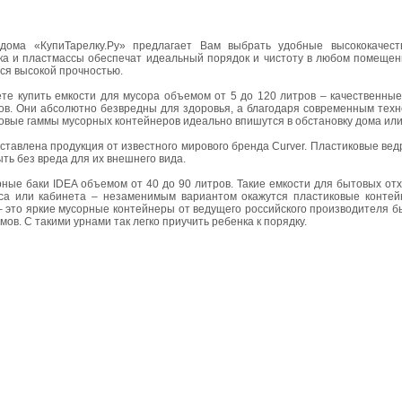
дома «КупиТарелку.Ру» предлагает Вам выбрать удобные высококачес
ка и пластмассы обеспечат идеальный порядок и чистоту в любом помещен
ся высокой прочностью.
те купить емкости для мусора объемом от 5 до 120 литров – качественные
ов. Они абсолютно безвредны для здоровья, а благодаря современным техн
овые гаммы мусорных контейнеров идеально впишутся в обстановку дома ил
ставлена продукция от известного мирового бренда Curver. Пластиковые вед
ть без вреда для их внешнего вида.
ые баки IDEA объемом от 40 до 90 литров. Такие емкости для бытовых от
са или кабинета – незаменимым вариантом окажутся пластиковые контейн
– это яркие мусорные контейнеры от ведущего российского производителя 
в. С такими урнами так легко приучить ребенка к порядку.