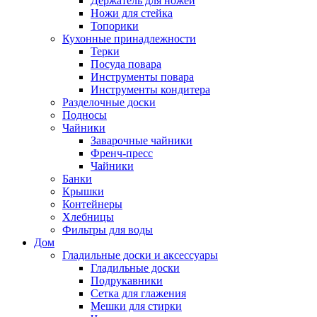
Держатель для ножей
Ножи для стейка
Топорики
Кухонные принадлежности
Терки
Посуда повара
Инструменты повара
Инструменты кондитера
Разделочные доски
Подносы
Чайники
Заварочные чайники
Френч-пресс
Чайники
Банки
Крышки
Контейнеры
Хлебницы
Фильтры для воды
Дом
Гладильные доски и аксессуары
Гладильные доски
Подрукавники
Сетка для глажения
Мешки для стирки