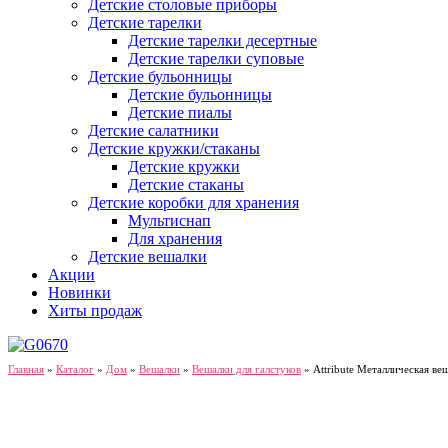
Детские столовые приборы
Детские тарелки
Детские тарелки десертные
Детские тарелки суповые
Детские бульонницы
Детские бульонницы
Детские пиалы
Детские салатники
Детские кружки/стаканы
Детские кружки
Детские стаканы
Детские коробки для хранения
Мультиснап
Для хранения
Детские вешалки
Акции
Новинки
Хиты продаж
Главная
»
Каталог
»
Дом
»
Вешалки
»
Вешалки для галстуков
»
Attribute Металлическая веш