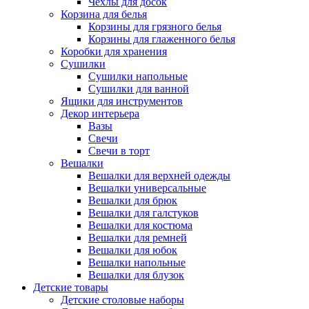
Чехлы для досок
Корзина для белья
Корзины для грязного белья
Корзины для глаженного белья
Коробки для хранения
Сушилки
Сушилки напольные
Сушилки для ванной
Ящики для инструментов
Декор интерьера
Вазы
Свечи
Свечи в торт
Вешалки
Вешалки для верхней одежды
Вешалки универсальные
Вешалки для брюк
Вешалки для галстуков
Вешалки для костюма
Вешалки для ремней
Вешалки для юбок
Вешалки напольные
Вешалки для блузок
Детские товары
Детские столовые наборы