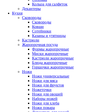
Кольца для салфеток
Декантеры
Кухня
Сковороды
Сковороды
Ковши
Сотейники
Казаны и утятницы
Кастрюли
Жаропрочная посуда
Формы жаропрочные
Миски жаропрочные
Кастрюли жаропрочные
Блюда жаропрочные
Горшочки жаропрочные
Ножи
Ножи универсальные
Ножи для мяса
Ножи для фруктов
Ножеточки
Ножи для овощей
Наборы ножей
Ножи для хлеба
Ножи повара