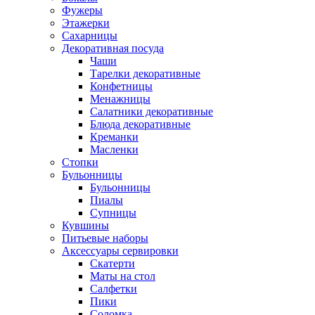
Фужеры
Этажерки
Сахарницы
Декоративная посуда
Чаши
Тарелки декоративные
Конфетницы
Менажницы
Салатники декоративные
Блюда декоративные
Креманки
Масленки
Стопки
Бульонницы
Бульонницы
Пиалы
Супницы
Кувшины
Питьевые наборы
Аксессуары сервировки
Скатерти
Маты на стол
Салфетки
Пики
Соломка