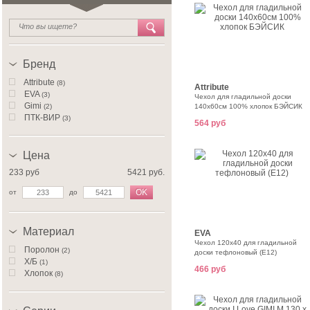
Бренд
Attribute
(8)
Attribute
EVA
(3)
Чехол для гладильной доски
Gimi
(2)
140х60см 100% хлопок БЭЙСИК
ПТК-ВИР
(3)
564 руб
Цена
233 руб
5421 руб.
OK
от
до
Материал
EVA
Чехол 120x40 для гладильной
Поролон
(2)
доски тефлоновый (Е12)
Х/Б
(1)
466 руб
Хлопок
(8)