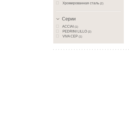
Хромированная сталь
(2)
Серии
ACCIAI
(1)
PEDRINI LILLO
(2)
VIVA СЕР
(1)