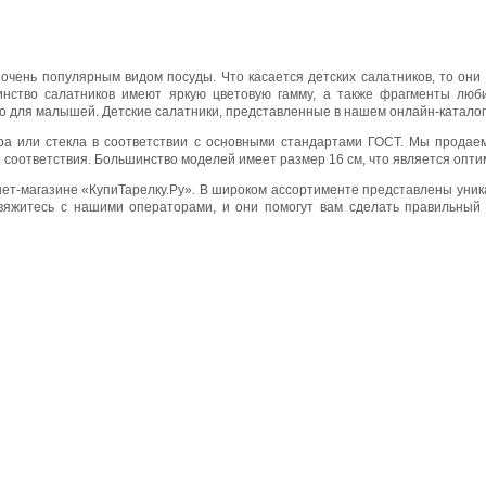
 очень популярным видом посуды. Что касается детских салатников, то они
инство салатников имеют яркую цветовую гамму, а также фрагменты лю
 для малышей. Детские салатники, представленные в нашем онлайн-каталоге
а или стекла в соответствии с основными стандартами ГОСТ. Мы продаем
оответствия. Большинство моделей имеет размер 16 см, что является опти
рнет-магазине «КупиТарелку.Ру». В широком ассортименте представлены уни
свяжитесь с нашими операторами, и они помогут вам сделать правильный