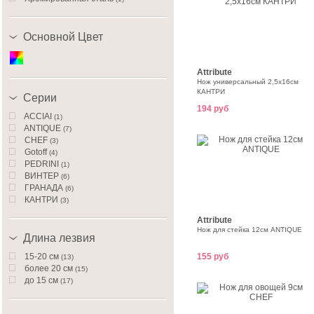
Основной Цвет
Attribute
Нож универсальный 2,5х16см
КАНТРИ
Серии
194 руб
ACCIAI
(1)
ANTIQUE
(7)
CHEF
(3)
Gotoff
(4)
PEDRINI
(1)
ВИНТЕР
(6)
ГРАНАДА
(6)
КАНТРИ
(3)
РУБИН
(8)
Attribute
СПРИНГ ГРИН
(4)
Нож для стейка 12см ANTIQUE
СПРИНГ РЭД
Длина лезвия
(4)
15-20 см
155 руб
(13)
более 20 см
(15)
до 15 см
(17)