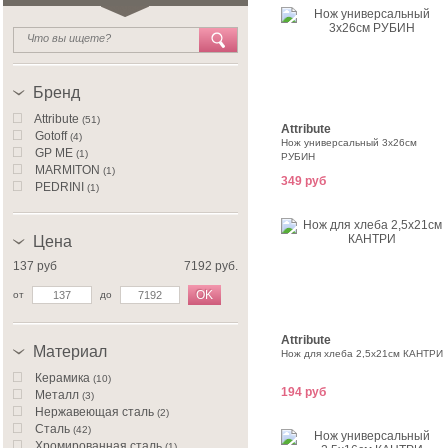
Бренд
Attribute
(51)
Attribute
Gotoff
(4)
Нож универсальный 3х26см
GP ME
(1)
РУБИН
MARMITON
(1)
349 руб
PEDRINI
(1)
Цена
137 руб
7192 руб.
OK
от
до
Attribute
Материал
Нож для хлеба 2,5х21см КАНТРИ
Керамика
(10)
194 руб
Металл
(3)
Нержавеющая сталь
(2)
Сталь
(42)
Хромированная сталь
(1)