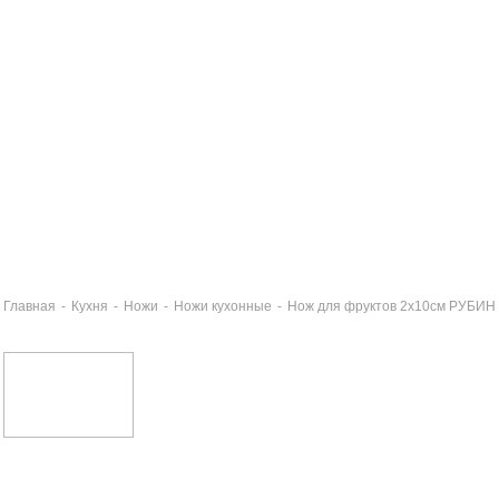
Главная
-
Кухня
-
Ножи
-
Ножи кухонные
-
Нож для фруктов 2х10см РУБИН
жеточка РУБИН
6 руб
ж универсальный 2,5х16см РУБИН
0 руб