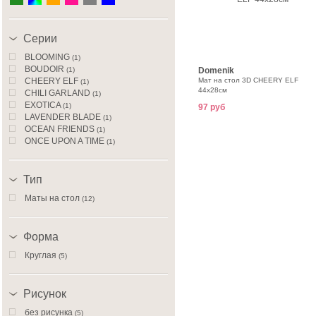
Серии
BLOOMING
(1)
BOUDOIR
(1)
Domenik
CHEERY ELF
Мат на стол 3D CHEERY ELF
(1)
44х28см
CHILI GARLAND
(1)
EXOTICA
(1)
97 руб
LAVENDER BLADE
(1)
OCEAN FRIENDS
(1)
ONCE UPON A TIME
(1)
ВИНКС
(1)
ВИННИ ПУХ
(1)
ПРИНЦЕССА
Тип
(1)
Спайдермен
(1)
Маты на стол
(12)
ТАЧКИ
(1)
Фрукты
(1)
Форма
Круглая
(5)
Рисунок
без рисунка
(5)