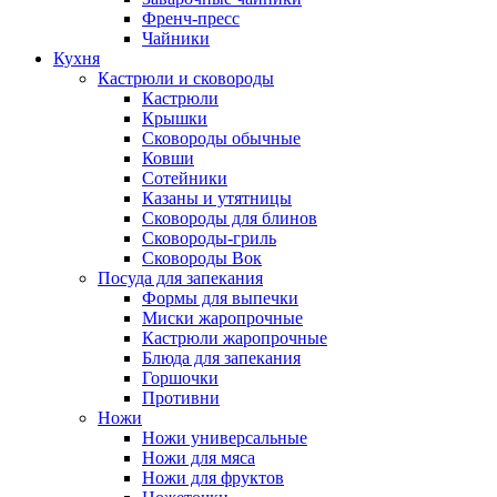
Френч-пресс
Чайники
Кухня
Кастрюли и сковороды
Кастрюли
Крышки
Сковороды обычные
Ковши
Сотейники
Казаны и утятницы
Сковороды для блинов
Сковороды-гриль
Сковороды Вок
Посуда для запекания
Формы для выпечки
Миски жаропрочные
Кастрюли жаропрочные
Блюда для запекания
Горшочки
Противни
Ножи
Ножи универсальные
Ножи для мяса
Ножи для фруктов