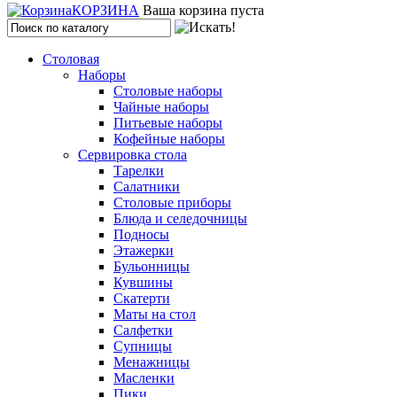
КОРЗИНА
Ваша корзина пуста
Столовая
Наборы
Столовые наборы
Чайные наборы
Питьевые наборы
Кофейные наборы
Сервировка стола
Тарелки
Салатники
Столовые приборы
Блюда и селедочницы
Подносы
Этажерки
Бульонницы
Кувшины
Скатерти
Маты на стол
Салфетки
Супницы
Менажницы
Масленки
Пики