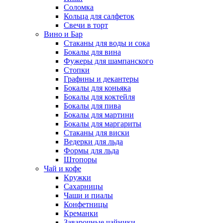
Соломка
Кольца для салфеток
Свечи в торт
Вино и Бар
Стаканы для воды и сока
Бокалы для вина
Фужеры для шампанского
Стопки
Графины и декантеры
Бокалы для коньяка
Бокалы для коктейля
Бокалы для пива
Бокалы для мартини
Бокалы для маргариты
Стаканы для виски
Ведерки для льда
Формы для льда
Штопоры
Чай и кофе
Кружки
Сахарницы
Чаши и пиалы
Конфетницы
Креманки
Заварочные чайники