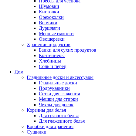
Прессы для чеснока
Шумовки
Кисточки
Орехоколки
Венчики
Дуршлаги
Мерные емкости
Овощерезки
Хранение продуктов
Банки для сухих продуктов
Контейнеры
Хлебницы
Соль и перец
Дом
Гладильные доски и аксессуары
Гладильные доски
Подрукавники
Сетка для глажения
Мешки для стирки
Чехлы для досок
Корзины для белья
Для грязного белья
Для глаженного белья
Коробки для хранения
Сушилки