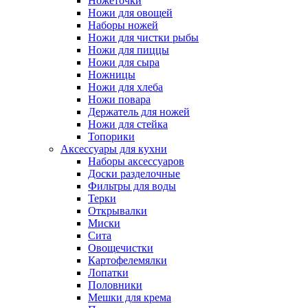
Ножеточки
Ножи для овощей
Наборы ножей
Ножи для чистки рыбы
Ножи для пиццы
Ножи для сыра
Ножницы
Ножи для хлеба
Ножи повара
Держатель для ножей
Ножи для стейка
Топорики
Аксессуары для кухни
Наборы аксессуаров
Доски разделочные
Фильтры для воды
Терки
Открывалки
Миски
Сита
Овощечистки
Картофелемялки
Лопатки
Половники
Мешки для крема