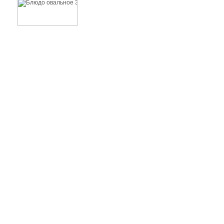
Блюдо овальное 34см ВОЛАРЭ
350 руб