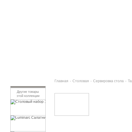
Главная
-
Столовая
-
Сервировка стола
-
Та
Другие товары
этой коллекции
Столовый набор 19 предметов ВОЛАРЭ
3 500 руб
Luminarc Салатник 16см ВОЛАРЭ
150 руб