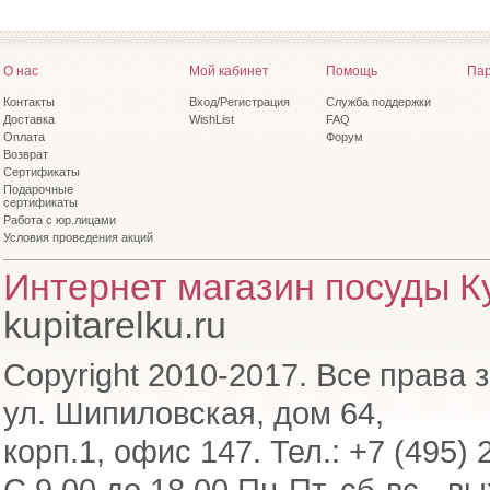
О нас
Мой кабинет
Помощь
Пар
Контакты
Вход/Регистрация
Служба поддержки
Доставка
WishList
FAQ
Оплата
Форум
Возврат
Сертификаты
Подарочные
сертификаты
Работа с юр.лицами
Условия проведения акций
Интернет магазин посуды Ку
kupitarelku.ru
Copyright 2010-2017. Все права 
ул. Шипиловская, дом 64,
корп.1, офис 147. Тел.: +7 (495) 
С 9.00 до 18.00 Пн-Пт, сб-вс - в