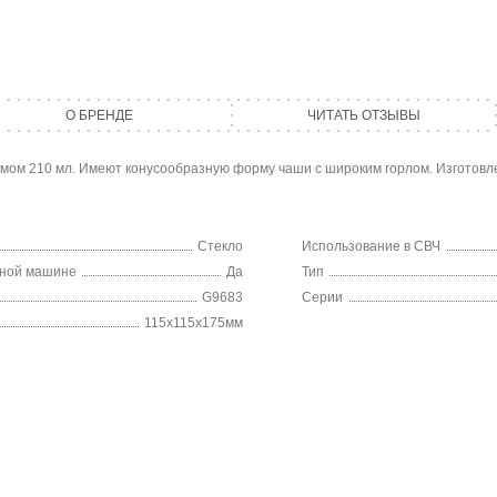
О БРЕНДЕ
ЧИТАТЬ ОТЗЫВЫ
мом 210 мл. Имеют конусообразную форму чаши с широким горлом. Изготовле
Стекло
Использование в СВЧ
чной машине
Да
Тип
G9683
Серии
115х115х175мм