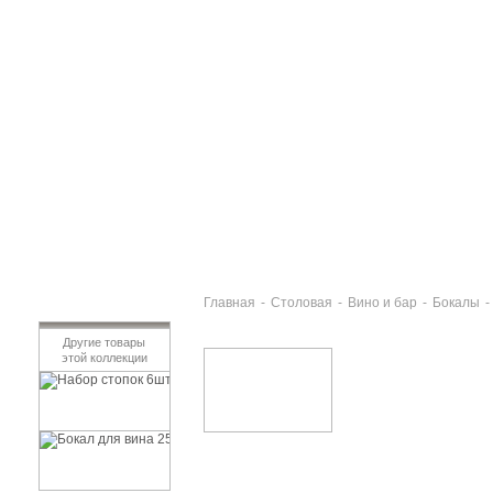
Главная
-
Столовая
-
Вино и бар
-
Бокалы
-
Другие товары
этой коллекции
Набор стопок 6шт 90мл БОЛА ГРЭЙ
622 руб
Бокал для вина 250мл БОЛА ГРЭЙ
486 руб