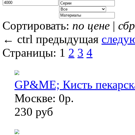
Сортировать:
по цене
|
сбр
←
ctrl
предыдущая
следу
Страницы:
1
2
3
4
GP&ME; Кисть пекарс
Москве: 0р.
230 руб