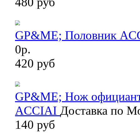
480 руб
GP&ME; Половник AC
0р.
420 руб
GP&ME; Нож официанта
ACCIAI
Доставка по Мо
140 руб