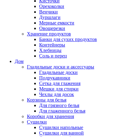
Кисточки
Орехоколки
Венчики
Дуршлаги
Мерные емкости
Овощерезки
Хранение продуктов
Банки для сухих продуктов
Контейнеры
Хлебницы
Соль и перец
Дом
Гладильные доски и аксессуары
Гладильные доски
Подрукавники
Сетка для глажения
Мешки для стирки
Чехлы для досок
Корзины для белья
Для грязного белья
Для глаженного белья
Коробки для хранения
Сушилки
Сушилки напольные
Сушилки для ванной