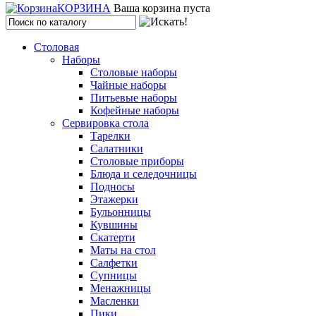
КОРЗИНА
Ваша корзина пуста
Столовая
Наборы
Столовые наборы
Чайные наборы
Питьевые наборы
Кофейные наборы
Сервировка стола
Тарелки
Салатники
Столовые приборы
Блюда и селедочницы
Подносы
Этажерки
Бульонницы
Кувшины
Скатерти
Маты на стол
Салфетки
Супницы
Менажницы
Масленки
Пики