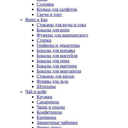
Соломка
Кольца для салфеток
Свечи в торт
Вино и Бар
Стаканы для воды и сока
Бокалы для вина
Фужеры для шампанского
Стопки
Графины и декантеры
Бокалы для коньяка
Бокалы для коктейля
Бокалы для пива
Бокалы для мартини
Бокалы для маргариты
Стаканы для виски
Формы для льда
Штопоры
Чай и кофе
Кружки
Сахарницы
Чаши и пиалы
Конфетницы
Креманки
Заварочные чайники
Френч-пресс