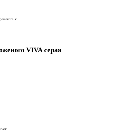
роженого V...
оженого VIVA серая
 руб