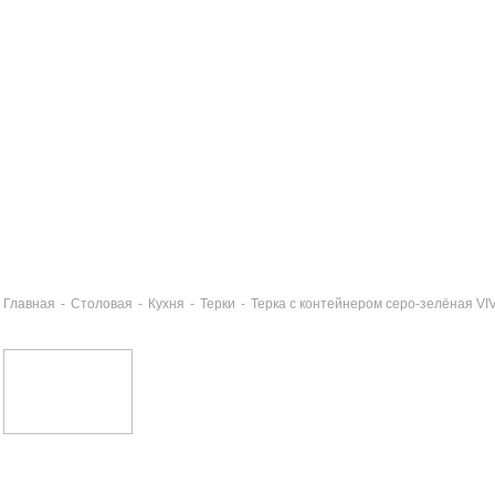
Главная
-
Столовая
-
Кухня
-
Терки
-
Терка с контейнером серо-зелёная VI
сточка пекарская серая VIVA
3 руб
ощечистка с плавающим лезвием VIVA серая
3 руб