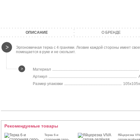
ОПИСАНИЕ
О БРЕНДЕ
Эргономичная терка с 4 гранями. Лезвие каждой стороны имеет свое 
помещается в руке и не скользит.
Материал
Артикул
Размер упаковки
105х105
Рекомендуемые товары
Терка 6-и
Яйцерезка VIV
сторонняя серо-
серая-зелёная