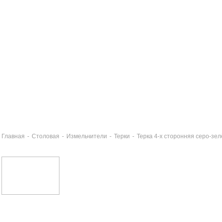
Главная
-
Столовая
-
Измельчители
-
Терки
-
Терка 4-х сторонняя серо-зел
опор - открывалка эмалированный 17см серо-зелёный VIVA
0 руб
ртофелемялка сталь VIVA серая
0 руб