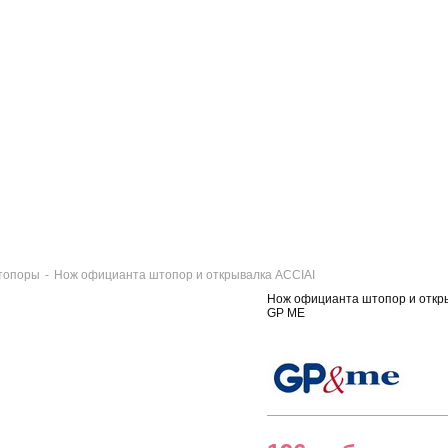
топоры
-
Нож официанта штопор и открывалка ACCIAI
Нож официанта штопор и откр
GP ME