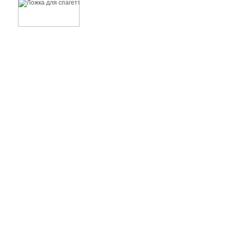
Ложка для спагетти ACCIAI нержавеющая сталь
527 руб