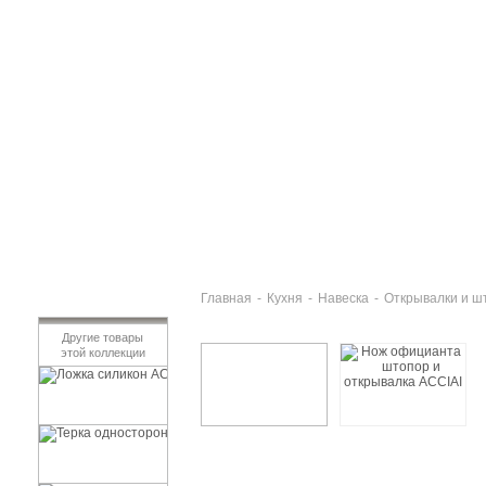
Главная
-
Кухня
-
Навеска
-
Открывалки и ш
Другие товары
этой коллекции
Ложка силикон ACCIAI
672 руб
Терка односторонняя средняя ACCIAI
588 руб