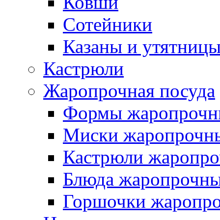
Ковши
Сотейники
Казаны и утятниц
Кастрюли
Жаропрочная посуда
Формы жаропрочн
Миски жаропрочн
Кастрюли жаропр
Блюда жаропрочн
Горшочки жаропр