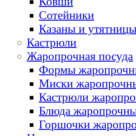
Ковши
Сотейники
Казаны и утятниц
Кастрюли
Жаропрочная посуда
Формы жаропрочн
Миски жаропрочн
Кастрюли жаропр
Блюда жаропрочн
Горшочки жаропр