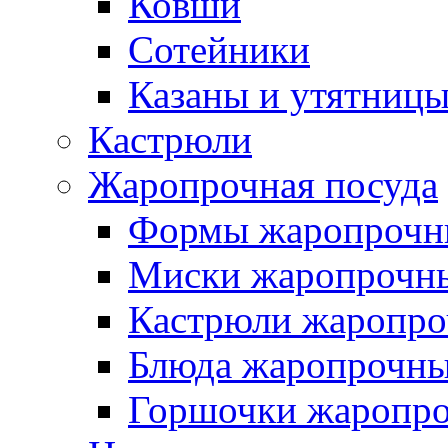
Ковши
Сотейники
Казаны и утятниц
Кастрюли
Жаропрочная посуда
Формы жаропрочн
Миски жаропрочн
Кастрюли жаропр
Блюда жаропрочн
Горшочки жаропр