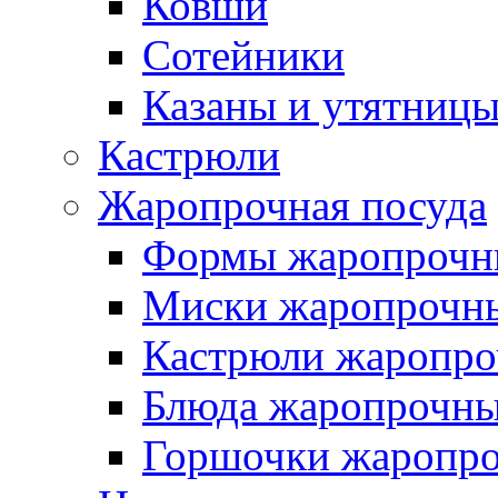
Ковши
Сотейники
Казаны и утятниц
Кастрюли
Жаропрочная посуда
Формы жаропрочн
Миски жаропрочн
Кастрюли жаропр
Блюда жаропрочн
Горшочки жаропр