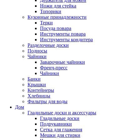
Держатель для ножей
Ножи для стейка
Топорики
Кухонные принадлежности
Терки
Посуда повара
Инструменты повара
Инструменты кондитера
Разделочные доски
Подносы
Чайники
Заварочные чайники
Френч-пресс
Чайники
Банки
Крышки
Контейнеры
Хлебницы
Фильтры для воды
Дом
Гладильные доски и аксессуары
Гладильные доски
Подрукавники
Сетка для глажения
Мешки для стирки