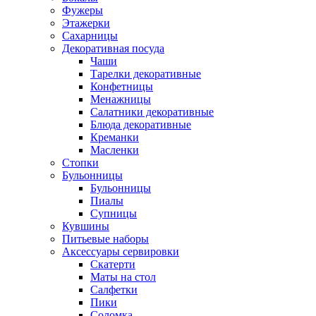
Фужеры
Этажерки
Сахарницы
Декоративная посуда
Чаши
Тарелки декоративные
Конфетницы
Менажницы
Салатники декоративные
Блюда декоративные
Креманки
Масленки
Стопки
Бульонницы
Бульонницы
Пиалы
Супницы
Кувшины
Питьевые наборы
Аксессуары сервировки
Скатерти
Маты на стол
Салфетки
Пики
Соломка