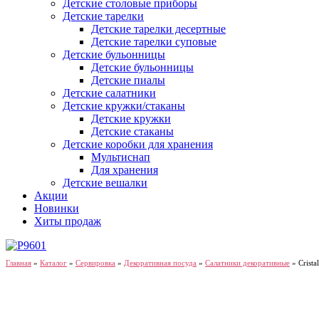
Детские столовые приборы
Детские тарелки
Детские тарелки десертные
Детские тарелки суповые
Детские бульонницы
Детские бульонницы
Детские пиалы
Детские салатники
Детские кружки/стаканы
Детские кружки
Детские стаканы
Детские коробки для хранения
Мультиснап
Для хранения
Детские вешалки
Акции
Новинки
Хиты продаж
Главная
»
Каталог
»
Сервировка
»
Декоративная посуда
»
Салатники декоративные
»
Crist