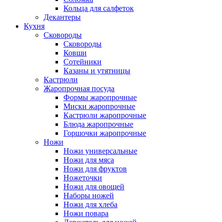
Кольца для салфеток
Декантеры
Кухня
Сковороды
Сковороды
Ковши
Сотейники
Казаны и утятницы
Кастрюли
Жаропрочная посуда
Формы жаропрочные
Миски жаропрочные
Кастрюли жаропрочные
Блюда жаропрочные
Горшочки жаропрочные
Ножи
Ножи универсальные
Ножи для мяса
Ножи для фруктов
Ножеточки
Ножи для овощей
Наборы ножей
Ножи для хлеба
Ножи повара