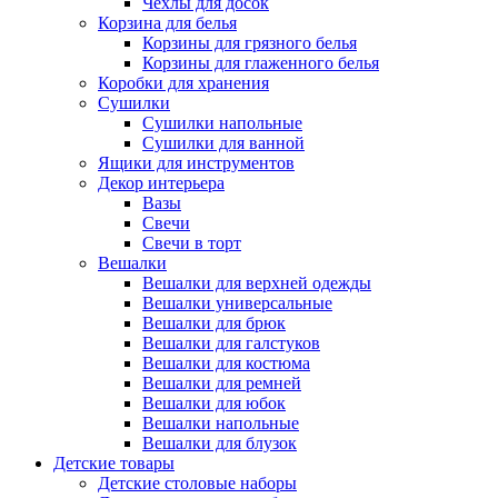
Чехлы для досок
Корзина для белья
Корзины для грязного белья
Корзины для глаженного белья
Коробки для хранения
Сушилки
Сушилки напольные
Сушилки для ванной
Ящики для инструментов
Декор интерьера
Вазы
Свечи
Свечи в торт
Вешалки
Вешалки для верхней одежды
Вешалки универсальные
Вешалки для брюк
Вешалки для галстуков
Вешалки для костюма
Вешалки для ремней
Вешалки для юбок
Вешалки напольные
Вешалки для блузок
Детские товары
Детские столовые наборы