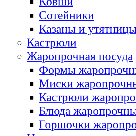
Ковши
Сотейники
Казаны и утятниц
Кастрюли
Жаропрочная посуда
Формы жаропрочн
Миски жаропрочн
Кастрюли жаропр
Блюда жаропрочн
Горшочки жаропр