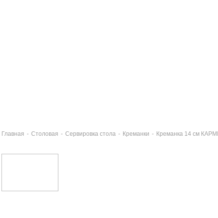
Главная
-
Столовая
-
Сервировка стола
-
Креманки
-
Креманка 14 см КАР
lter Glas Набор салатников 3шт матовая 14см КАРМЕН
0 руб
юдо прямоугольное матовая 34см КАРМЕН
0 руб