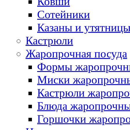
Ковши
Сотейники
Казаны и утятниц
Кастрюли
Жаропрочная посуда
Формы жаропрочн
Миски жаропрочн
Кастрюли жаропр
Блюда жаропрочн
Горшочки жаропр