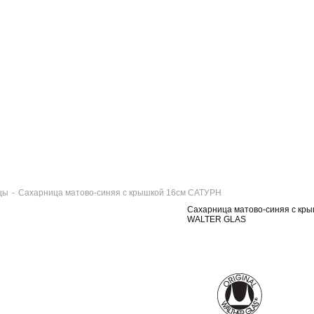
цы
-
Сахарница матово-синяя с крышкой 16см САТУРН
Сахарница матово-синяя с кр
WALTER GLAS