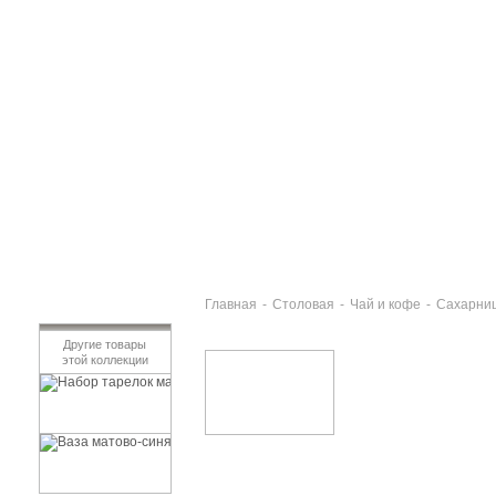
Главная
-
Столовая
-
Чай и кофе
-
Сахарни
Другие товары
этой коллекции
Набор тарелок матово-синие 3шт 16см САТУРН
741 руб
Ваза матово-синяя 20см САТУРН
964 руб