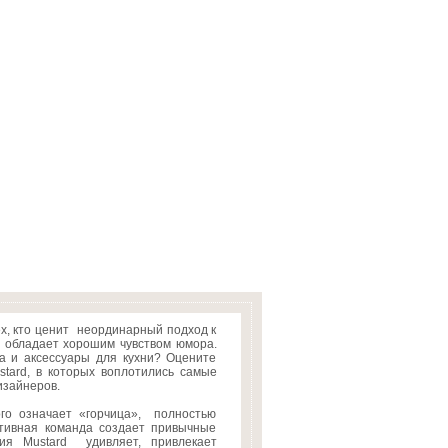
ех, кто ценит неординарный подход к
 обладает хорошим чувством юмора.
 и аксессуары для кухни? Оцените
tard, в которых воплотились самые
изайнеров.
ого означает «горчица», полностью
ативная команда создает привычные
ия Mustard удивляет, привлекает