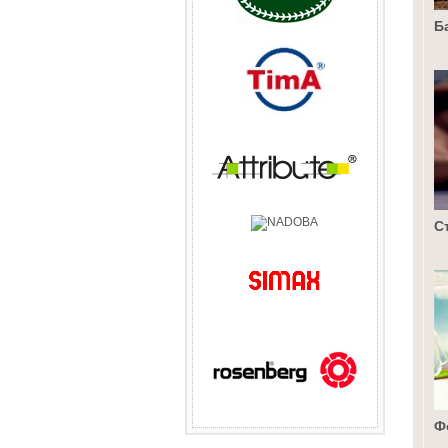
Б
С
Ф