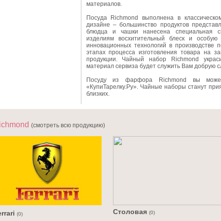
материалов.
Посуда Richmond выполнена в классическо
дизайне – большинство продуктов представ
блюдца и чашки нанесена специальная с
изделиям восхитительный блеск и особую 
инновационных технологий в производстве п
этапах процесса изготовления товара на за
продукции. Чайный набор Richmond украс
материал сервиза будет служить Вам добрую с
Посуду из фарфора Richmond вы может
«КупиТарелку.Ру». Чайные наборы станут пр
близких.
ichmond
(смотреть всю продукцию)
Столовая
rrari
(0)
(0)