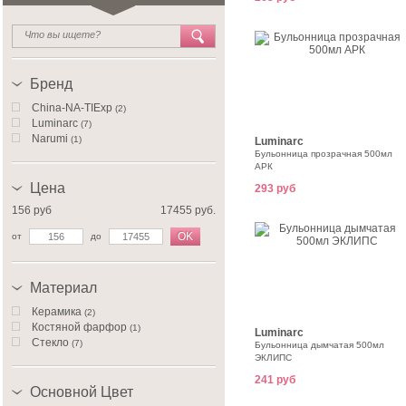
Бренд
China-NA-TIExp
(2)
Luminarc
(7)
Narumi
(1)
Luminarc
Бульонница прозрачная 500мл
АРК
Цена
293 руб
156 руб
17455 руб.
OK
от
до
Материал
Керамика
(2)
Костяной фарфор
(1)
Luminarc
Стекло
(7)
Бульонница дымчатая 500мл
ЭКЛИПС
241 руб
Основной Цвет