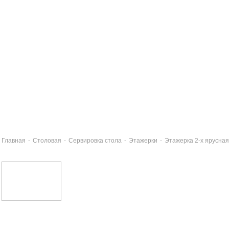
Главная
-
Столовая
-
Сервировка стола
-
Этажерки
-
Этажерка 2-х ярусна
бор столовых приборов 24 предмета BOUDOIR
843 руб
йный набор 250мл BOUDOIR
590 руб