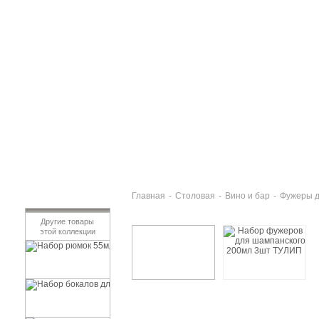
Главная
-
Столовая
-
Вино и бар
-
Фужеры д
Другие товары
этой коллекции
Набор рюмок 55мл 6шт ТУЛИП
431 руб
Набор бокалов для вина 200мл 6шт ТУЛИП
516 руб