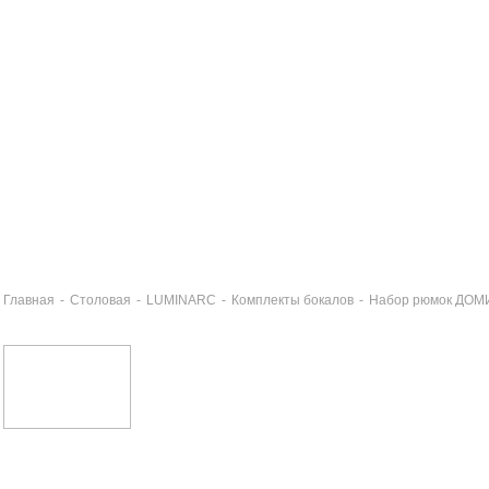
Главная
-
Столовая
-
LUMINARC
-
Комплекты бокалов
-
Набор рюмок ДОМ
юмка ДОМИНО 65мл
3 руб
бор фужеров для шампанского ДОМИНО 6шт 170мл
8 руб