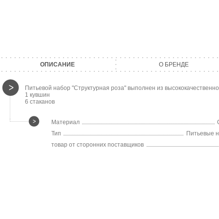
ОПИСАНИЕ
О БРЕНДЕ
Питьевой набор "Структурная роза" выполнен из высококачественног
1 кувшин
6 стаканов
Материал
Тип
Питьевые 
товар от сторонних поставщиков