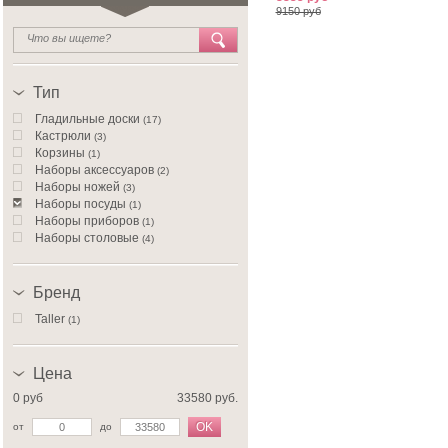
9150 руб
Тип
Гладильные доски
(17)
Кастрюли
(3)
Корзины
(1)
Наборы аксессуаров
(2)
Наборы ножей
(3)
Наборы посуды
(1)
Наборы приборов
(1)
Наборы столовые
(4)
Овощерезки
(3)
Питьевые наборы
(1)
Сковороды
Бренд
(1)
Стаканы для воды и сока
(1)
Taller
(1)
Термосы
(1)
Цена
0 руб
33580 руб.
OK
от
до