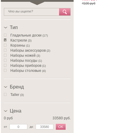
4100 руб
Тип
Гладильные доски
(17)
Кастрюли
(3)
Корзины
(1)
Наборы аксессуаров
(2)
Наборы ножей
(3)
Наборы посуды
(1)
Наборы приборов
(1)
Наборы столовые
(4)
Овощерезки
(3)
Питьевые наборы
(1)
Сковороды
Бренд
(1)
Стаканы для воды и сока
(1)
Taller
(3)
Термосы
(1)
Цена
0 руб
33580 руб.
OK
от
до