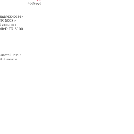
4665 руб
ностей TalleR
РОК лопатка
R TR-6100