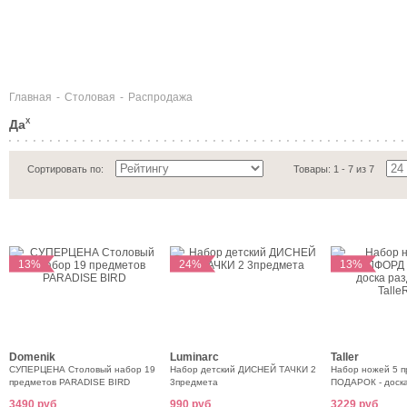
Главная
-
Столовая
-
Распродажа
Да
X
Сортировать по:
Товары: 1 - 7 из 7
13%
24%
13%
Domenik
Luminarc
Taller
СУПЕРЦЕНА Столовый набор 19
Набор детский ДИСНЕЙ ТАЧКИ 2
Набор ножей 5 п
предметов PARADISE BIRD
3предмета
ПОДАРОК - доска
TalleR2203
3490 руб
990 руб
3229 руб