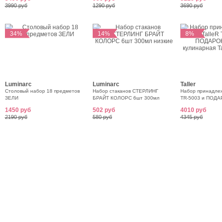
3990 руб
1290 руб
3690 руб
34%
14%
8%
Luminarc
Luminarc
Taller
Столовый набор 18 предметов
Набор стаканов СТЕРЛИНГ
Набор принадлеж
ЗЕЛИ
БРАЙТ КОЛОРС 6шт 300мл
TR-5003 и ПОДА
низкие
кулинарная Talle
1450 руб
502 руб
4010 руб
2190 руб
580 руб
4345 руб