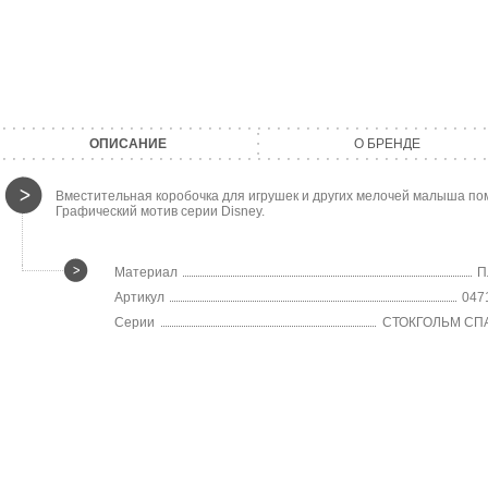
ОПИСАНИЕ
О БРЕНДЕ
Вместительная коробочка для игрушек и других мелочей малыша пом
Графический мотив серии Disney.
Материал
П
Артикул
047
Серии
СТОКГОЛЬМ СП