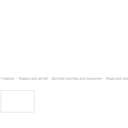
Главная
-
Товары для детей
-
Детские коробки для хранения
-
Ящик для х
ик для хранения МЭН 22л СТОКГОЛЬМ СПАЙДЕР
9 руб