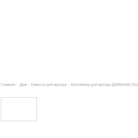
Главная
-
Дом
-
Емкости для мусора
-
Контейнер для мусора ДОМИНИК 25
нтейнер для мусора ДОМИНИК 10л серебристый
2 руб
нтейнер для мусора ДОМИНИК 25л голубой
6 руб