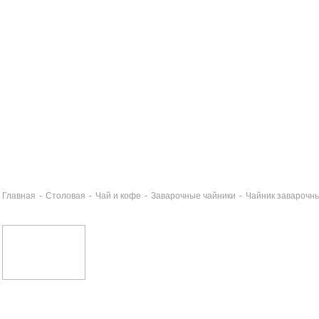
Главная
-
Столовая
-
Чай и кофе
-
Заварочные чайники
-
Чайник заварочн