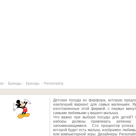
ая
-
Бренды
-
Бренды
-
Personaliny
Детская посуда из фарфора, которую предлаг
наилучший вариант для самых маленьких. Яр
изготовленные этой фирмой, с первых минут
самыми любимыми у вашего малыша.
Что важно при выборе посуды для детей? В
наборы должны привлекать ребенка:
запоминающимися. Сто процентов успеха г
которой будет есть малыш, изображен любимы
или компьютерной игры. Дизайнеры Personali