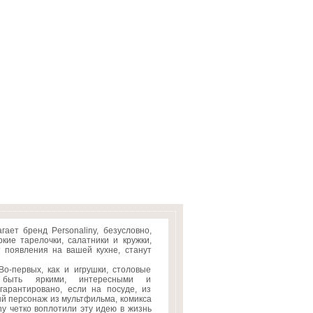
ает бренд Personaliny, безусловно,
кие тарелочки, салатники и кружки,
 появления на вашей кухне, станут
о-первых, как и игрушки, столовые
 быть яркими, интересными и
арантировано, если на посуде, из
й персонаж из мультфильма, комикса
ny четко воплотили эту идею в жизнь