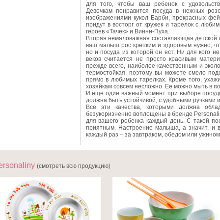
для того, чтобы ваш ребенок с удовольст
Девочкам понравится посуда в нежных розо
изображениями кукол Барби, прекрасных фей 
придут в восторг от кружек и тарелок с люб
героев «Тачек» и Винни-Пуха.
Вторая немаловажная составляющая детской п
ваш малыш рос крепким и здоровым нужно, чт
но и посуда из которой он ест. Ни для кого н
веков считается не просто красивым матери
прежде всего, наиболее качественным и экол
термостойкая, поэтому вы можете смело под
прямо в любимых тарелках. Кроме того, ухаж
хозяйкам совсем несложно. Ее можно мыть в 
И еще один важный момент при выборе посуды
должна быть устойчивой, с удобными ручками и
Все эти качества, которыми должна облад
безукоризненно воплощены в бренде Personal
для вашего ребенка каждый день. С такой п
приятным. Настроение малыша, а значит, и 
каждый раз – за завтраком, обедом или ужином
ersonaliny
(смотреть всю продукцию)