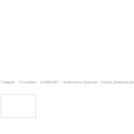
Главная
-
Столовая
-
LUMINARC
-
Комплекты бокалов
-
Набор фужеров дл
бор фужеров для вина ДОМИНО 6шт 250мл
076 руб
бор рюмок ДОМИНО 6шт 70мл
7 руб