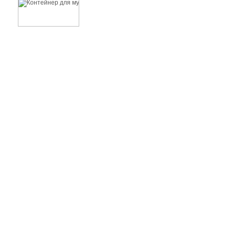
Контейнер для мусора ДОМИНИК 25л бежевый
816 руб