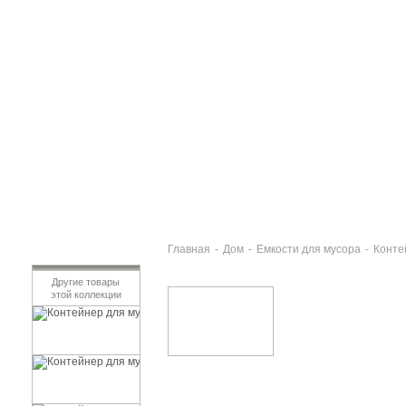
Главная
-
Дом
-
Емкости для мусора
-
Конте
Другие товары
этой коллекции
Контейнер для мусора ДОМИНИК 10л мраморн
472 руб
Контейнер для мусора ДОМИНИК 25л мраморн
816 руб