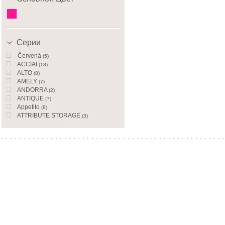
Серии
Červená
(5)
ACCIAI
(18)
ALTO
(8)
AMELY
(7)
ANDORRA
(2)
ANTIQUE
(7)
Appetito
(8)
ATTRIBUTE STORAGE
(3)
AURORA
(1)
Avorio
(14)
Bake and roast
(1)
BAMBOO
(7)
BARTON
(1)
BASICS
(1)
BIOCOOK
(10)
BLOOMING
(20)
BLOSSOM
(7)
BON VOYAGE
(1)
BOUDOIR
(18)
BUONGUSTO
(5)