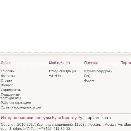
CALIPSO
(1)
CARESS MODERN
(8)
Cervoise
(2)
Cesni
(3)
CHEERY ELF
(5)
CHEF
(3)
CHILI GARLAND
(1)
CITY
(3)
CLICK-IT
(9)
CLOUD
(1)
CONSTANCE Гуси
(1)
CТОКГОЛЬМ COLORS
(1)
DISNEY
(2)
О нас
Мой кабинет
Помощь
Партн
DISNEY FAIRIES
(3)
Dolcetteria
(5)
Контакты
Вход/Регистрация
Служба поддержки
Dona
Доставка
(3)
WishList
FAQ
ECCOMI CUCINERO
Оплата
Форум
(7)
Возврат
ECO LIFE
(3)
Сертификаты
ENGLISH GARDEN
(8)
Подарочные
ENOTECA
(3)
сертификаты
FERRARI
(14)
Работа с юр.лицами
FLEUR
(1)
Условия проведения акций
FLEXI
(3)
Flexi Twist
(5)
Интернет магазин посуды КупиТарелку.Ру |
kupitarelku.ru
FLOWER FAIRY
(3)
Copyright 2010-2017. Все права защищены. 115682, Россия, г. Москва, ул. Шип
Flowers
(12)
корп.1, офис 147. Тел.: +7 (495) 211-35-55.
FRAMAR
(1)