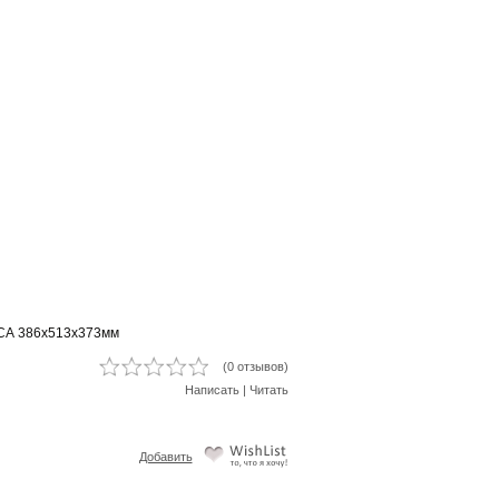
СА 386х513х373мм
(0 отзывов)
Написать
|
Читать
Добавить