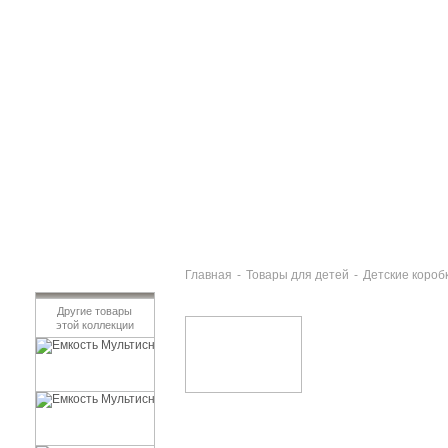
Главная
-
Товары для детей
-
Детские короб
Другие товары
этой коллекции
Емкость Мультиснап 1.3л ДИСНЕЙ ПРИНЦЕССА
140 руб
Емкость Мультиснап ПРИНЦЕССА 0.9л Curver
120 руб