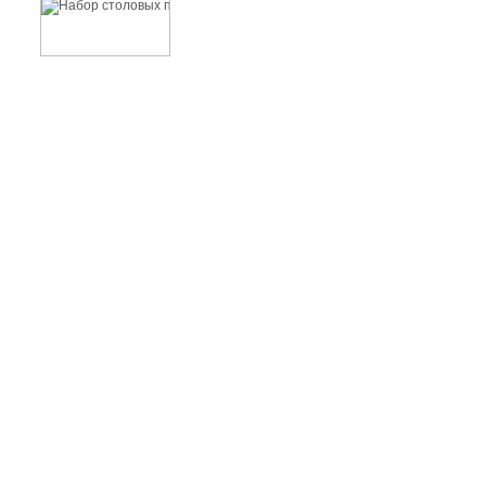
Набор столовых приборов 16 предметов STYLE
800 руб