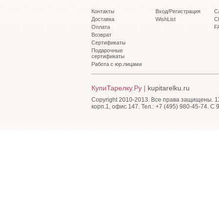
Контакты
Вход/Регистрация
С
Доставка
WishList
C
Оплата
F
Возврат
Сертификаты
Подарочные
сертификаты
Работа с юр.лицами
КупиТарелку.Ру |
kupitarelku.ru
Copyright 2010-2013. Все права защищены. 115
корп.1, офис 147. Тел.: +7 (495) 980-45-74. С 