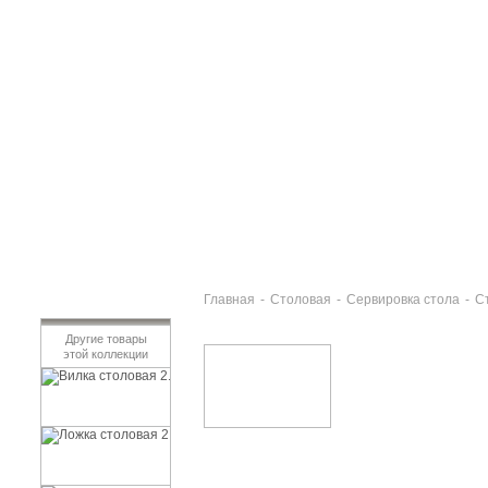
Главная
-
Столовая
-
Сервировка стола
-
С
Другие товары
этой коллекции
Вилка столовая 2.5мм 3шт STYLE
130 руб
Ложка столовая 2.5мм 3шт STYLE
130 руб