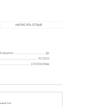
НАПИСАТЬ ОТЗЫВ
ой машине
Да
ACS333
210х50х20мм
ловый 2шт