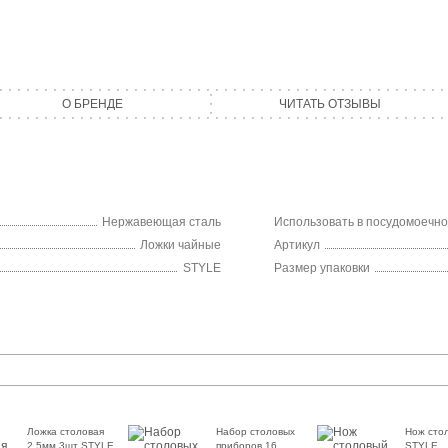
О БРЕНДЕ
ЧИТАТЬ ОТЗЫВЫ
Нержавеющая сталь
Использовать в посудомоечн
Ложки чайные
Артикул
STYLE
Размер упаковки
Ложка столовая
Набор столовых
Нож сто
2.5мм 3шт STYLE
приборов 16
STYLE