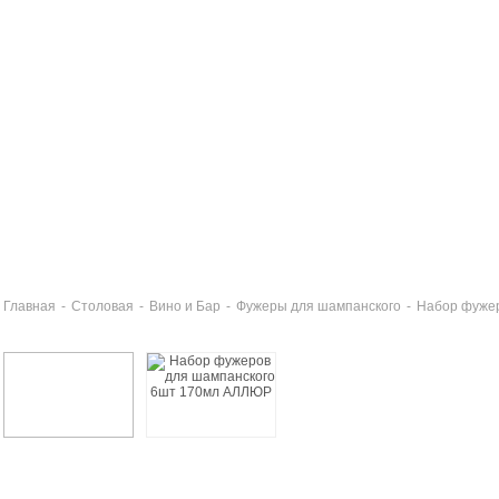
Главная
-
Столовая
-
Вино и Бар
-
Фужеры для шампанского
-
Набор фуже
латник 27см АЛЛЮР
0 руб
бор стаканов 6шт 280мл высокие АЛЛЮР
0 руб